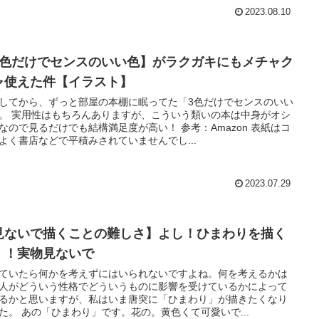
2023.08.10
3色だけでセンスのいい色】がラクガキにもメチャク
ャ使えた件【イラスト】
してから、ずっと部屋の本棚に眠ってた「3色だけでセンスのいい
。 実用性はもちろんありますが、こういう類いの本は中身がオシ
なので見るだけでも結構満足度が高い！ 参考：Amazon 表紙はコ
よく書店などで平積みされていませんでし...
2023.07.29
見ないで描くことの難しさ】よし！ひまわりを描く
！！実物見ないで
ていたら何かを考えずにはいられないですよね。何を考えるかは
人がどういう性格でどういうものに影響を受けているかによって
るかと思いますが、私はいま唐突に「ひまわり」が描きたくなり
た。 あの「ひまわり」です。花の。黄色くて可愛いで...