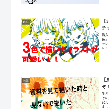
【
雑記
チ
購入
色」
ャレ
レ！
【
雑記
ぞ
生き
その
変わ
まし