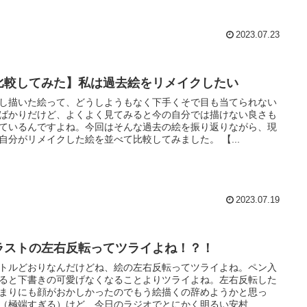
2023.07.23
比較してみた】私は過去絵をリメイクしたい
し描いた絵って、どうしようもなく下手くそで目も当てられない
ばかりだけど、よくよく見てみると今の自分では描けない良さも
ているんですよね。今回はそんな過去の絵を振り返りながら、現
自分がリメイクした絵を並べて比較してみました。 【...
2023.07.19
ラストの左右反転ってツライよね！？！
トルどおりなんだけどね、絵の左右反転ってツライよね。ペン入
ると下書きの可愛げなくなることよりツライよね。左右反転した
まりにも顔がおかしかったのでもう絵描くの辞めようかと思っ
（極端すぎる）けど、今日のラジオでとにかく明るい安村...