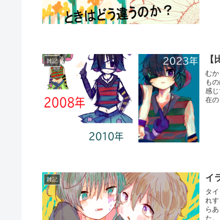
【
雑記
むか
もの
感じ
在の
イ
雑記
タイ
れす
らあ
た。